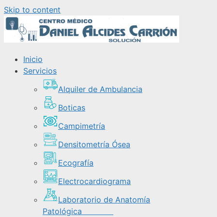
Skip to content
Inicio
Servicios
Alquiler de Ambulancia
Boticas
Campimetría
Densitometría Ósea
Ecografía
Electrocardiograma
Laboratorio de Anatomía
Patológica