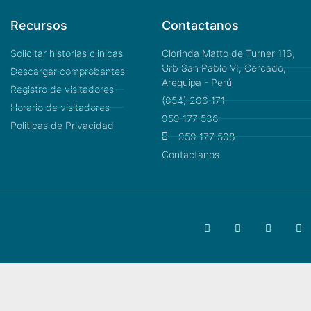
Recursos
Contactanos
Solicitar historias clinicas
Clorinda Matto de Turner 116,
Urb San Pablo VI, Cercado,
Descargar comprobantes
Arequipa - Perú
Registro de visitadores
(054) 206 171
Horario de visitadores
959 177 536
Politicas de Privacidad
959 177 508
Contactanos