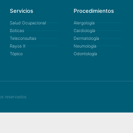
Servicios
Procedimientos
Salud Ocupacional
Alergología
Boticas
Cardiología
Teleconsultas
Dermatología
Rayos X
Neumología
Tópico
Odontología
hos reservados