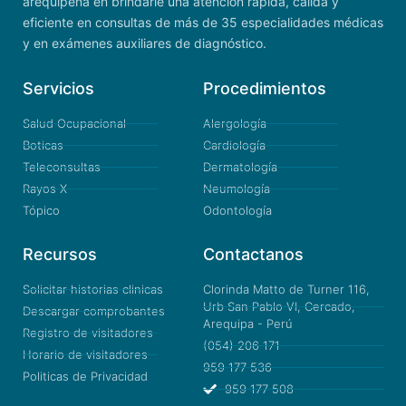
arequipeña en brindarle una atención rápida, cálida y
eficiente en consultas de más de 35 especialidades médicas
y en exámenes auxiliares de diagnóstico.
Servicios
Procedimientos
Salud Ocupacional
Alergología
Boticas
Cardiología
Teleconsultas
Dermatología
Rayos X
Neumología
Tópico
Odontología
Recursos
Contactanos
Solicitar historias clinicas
Clorinda Matto de Turner 116,
Urb San Pablo VI, Cercado,
Descargar comprobantes
Arequipa - Perú
Registro de visitadores
(054) 206 171
Horario de visitadores
959 177 536
Politicas de Privacidad
959 177 508