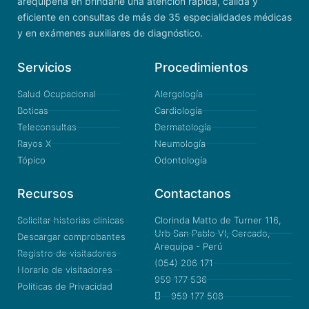
arequipeña en brindarle una atención rápida, cálida y
eficiente en consultas de más de 35 especialidades médicas
y en exámenes auxiliares de diagnóstico.
Servicios
Procedimientos
Salud Ocupacional
Alergología
Boticas
Cardiología
Teleconsultas
Dermatología
Rayos X
Neumología
Tópico
Odontología
Recursos
Contactanos
Solicitar historias clinicas
Clorinda Matto de Turner 116,
Urb San Pablo VI, Cercado,
Descargar comprobantes
Arequipa - Perú
Registro de visitadores
(054) 206 171
Horario de visitadores
959 177 536
Politicas de Privacidad
959 177 508