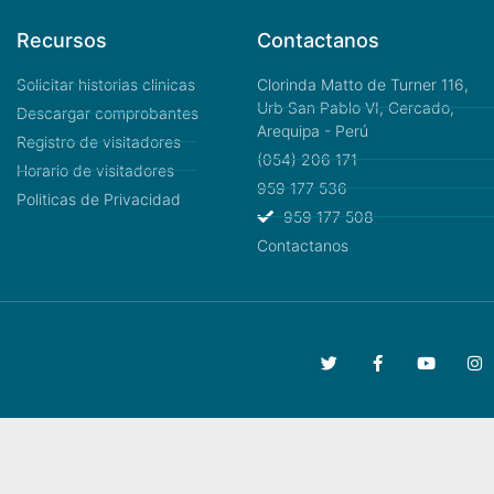
Recursos
Contactanos
Solicitar historias clinicas
Clorinda Matto de Turner 116,
Urb San Pablo VI, Cercado,
Descargar comprobantes
Arequipa - Perú
Registro de visitadores
(054) 206 171
Horario de visitadores
959 177 536
Politicas de Privacidad
959 177 508
Contactanos