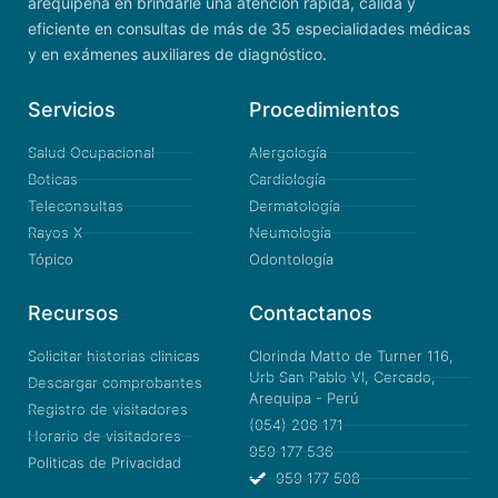
arequipeña en brindarle una atención rápida, cálida y
eficiente en consultas de más de 35 especialidades médicas
y en exámenes auxiliares de diagnóstico.
Servicios
Procedimientos
Salud Ocupacional
Alergología
Boticas
Cardiología
Teleconsultas
Dermatología
Rayos X
Neumología
Tópico
Odontología
Recursos
Contactanos
Solicitar historias clinicas
Clorinda Matto de Turner 116,
Urb San Pablo VI, Cercado,
Descargar comprobantes
Arequipa - Perú
Registro de visitadores
(054) 206 171
Horario de visitadores
959 177 536
Politicas de Privacidad
959 177 508