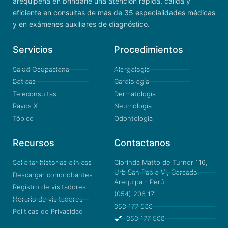
arequipeña en brindarle una atención rápida, cálida y
eficiente en consultas de más de 35 especialidades médicas
y en exámenes auxiliares de diagnóstico.
Servicios
Procedimientos
Salud Ocupacional
Alergología
Boticas
Cardiología
Teleconsultas
Dermatología
Rayos X
Neumología
Tópico
Odontología
Recursos
Contactanos
Solicitar historias clinicas
Clorinda Matto de Turner 116,
Urb San Pablo VI, Cercado,
Descargar comprobantes
Arequipa - Perú
Registro de visitadores
(054) 206 171
Horario de visitadores
959 177 536
Politicas de Privacidad
959 177 508