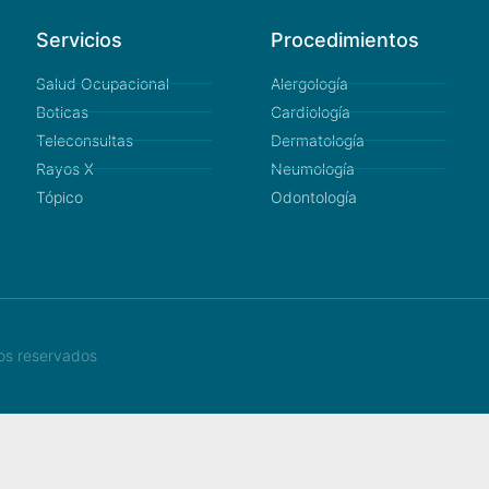
Servicios
Procedimientos
Salud Ocupacional
Alergología
Boticas
Cardiología
Teleconsultas
Dermatología
Rayos X
Neumología
Tópico
Odontología
hos reservados