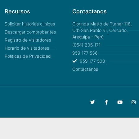
Recursos
Contactanos
Solicitar historias clinicas
Clorinda Matto de Turner 116,
Urb San Pablo VI, Cercado,
Descargar comprobantes
Arequipa - Perú
Registro de visitadores
(054) 206 171
Horario de visitadores
959 177 536
Politicas de Privacidad
959 177 508
Contactanos