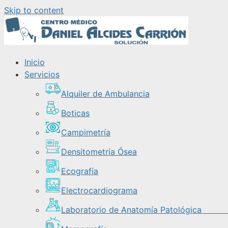
Skip to content
Inicio
Servicios
Alquiler de Ambulancia
Boticas
Campimetría
Densitometría Ósea
Ecografía
Electrocardiograma
Laboratorio de Anatomía Patológi