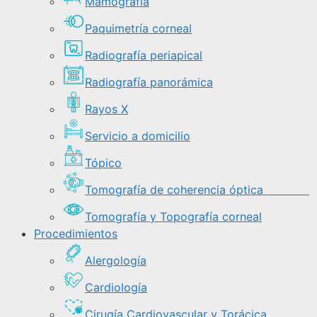
Mamografía
Paquimetría corneal
Radiografía periapical
Radiografía panorámica
Rayos X
Servicio a domicilio
Tópico
Tomografía de coherencia óptica
Tomografía y Topografía corneal
Procedimientos
Alergología
Cardiología
Cirugía Cardiovascular y Torácica