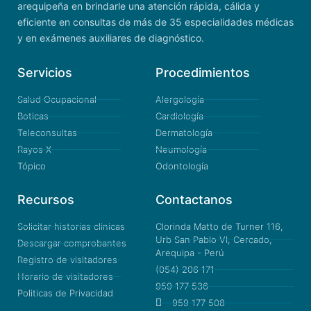
arequipeña en brindarle una atención rápida, cálida y
eficiente en consultas de más de 35 especialidades médicas
y en exámenes auxiliares de diagnóstico.
Servicios
Procedimientos
Salud Ocupacional
Alergología
Boticas
Cardiología
Teleconsultas
Dermatología
Rayos X
Neumología
Tópico
Odontología
Recursos
Contactanos
Solicitar historias clinicas
Clorinda Matto de Turner 116,
Urb San Pablo VI, Cercado,
Descargar comprobantes
Arequipa - Perú
Registro de visitadores
(054) 206 171
Horario de visitadores
959 177 536
Politicas de Privacidad
959 177 508