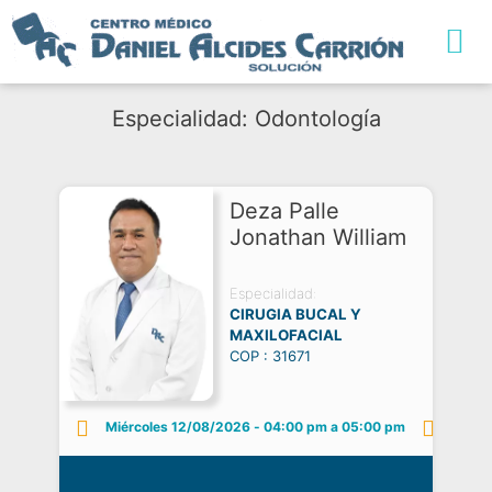
TRABAJA CON NO
Especialidad: Odontología
Deza Palle
Jonathan William
Especialidad:
CIRUGIA BUCAL Y
MAXILOFACIAL
COP : 31671
Miércoles 12/08/2026
-
04:00 pm a 05:00 pm