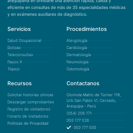
arequipeña en brindarle una atención rápida, cálida y
eficiente en consultas de más de 35 especialidades médicas
y en exámenes auxiliares de diagnóstico.
Servicios
Procedimientos
Salud Ocupacional
Alergología
Boticas
Cardiología
Teleconsultas
Dermatología
Rayos X
Neumología
Tópico
Odontología
Recursos
Contactanos
Solicitar historias clinicas
Clorinda Matto de Turner 116,
Urb San Pablo VI, Cercado,
Descargar comprobantes
Arequipa - Perú
Registro de visitadores
(054) 206 171
Horario de visitadores
959 177 536
Politicas de Privacidad
959 177 508