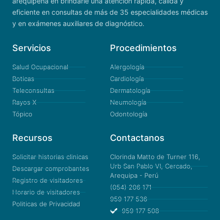
arequipeña en brindarle una atención rápida, cálida y
eficiente en consultas de más de 35 especialidades médicas
y en exámenes auxiliares de diagnóstico.
Servicios
Procedimientos
Salud Ocupacional
Alergología
Boticas
Cardiología
Teleconsultas
Dermatología
Rayos X
Neumología
Tópico
Odontología
Recursos
Contactanos
Solicitar historias clinicas
Clorinda Matto de Turner 116,
Urb San Pablo VI, Cercado,
Descargar comprobantes
Arequipa - Perú
Registro de visitadores
(054) 206 171
Horario de visitadores
959 177 536
Politicas de Privacidad
959 177 508