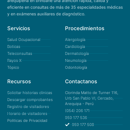
arequipeña en brindarle una atención rápida, cálida y
eficiente en consultas de más de 35 especialidades médicas
y en exámenes auxiliares de diagnóstico.
Servicios
Procedimientos
Salud Ocupacional
Alergología
Boticas
Cardiología
Teleconsultas
Dermatología
Rayos X
Neumología
Tópico
Odontología
Recursos
Contactanos
Solicitar historias clinicas
Clorinda Matto de Turner 116,
Urb San Pablo VI, Cercado,
Descargar comprobantes
Arequipa - Perú
Registro de visitadores
(054) 206 171
Horario de visitadores
959 177 536
Politicas de Privacidad
959 177 508