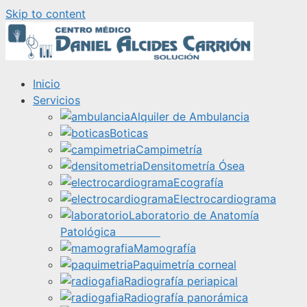
Skip to content
Inicio
Servicios
Alquiler de Ambulancia
Boticas
Campimetría
Densitometría Ósea
Ecografía
Electrocardiograma
Laboratorio de Anatomía
Patológica
Mamografía
Paquimetría corneal
Radiografía periapical
Radiografía panorámica