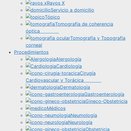
Rayos X
Servicio a domicilio
Tópico
Tomografía de coherencia
óptica
Tomografía y Topografía
corneal
Procedimientos
Alergología
Cardiología
Cirugía
Cardiovascular y Torácica
Dermatología
Gastroenterología
Gineco-Obstetricia
Médicos
Neumología
Neurología
Obstetricia