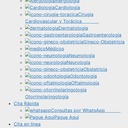
Alergología
Cardiología
Cirugía
Cardiovascular y Torácica
Dermatología
Gastroenterología
Gineco-Obstetricia
Médicos
Neumología
Neurología
Obstetricia
Odontología
Oftalmología
Otorrinolaringología
Cita Rápida
Consultas por WhatsApp
Pague Aquí
Cita en linea