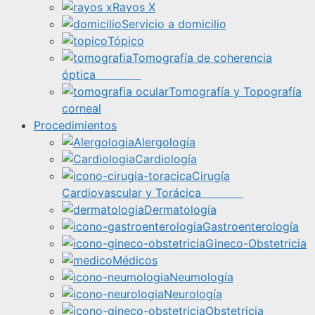
Rayos X
Servicio a domicilio
Tópico
Tomografía de coherencia
óptica
Tomografía y Topografía
corneal
Procedimientos
Alergología
Cardiología
Cirugía
Cardiovascular y Torácica
Dermatología
Gastroenterología
Gineco-Obstetricia
Médicos
Neumología
Neurología
Obstetricia