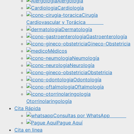
Alergología
Cardiología
Cirugía
Cardiovascular y Torácica
Dermatología
Gastroenterología
Gineco-Obstetricia
Médicos
Neumología
Neurología
Obstetricia
Odontología
Oftalmología
Otorrinolaringología
Cita Rápida
Consultas por WhatsApp
Pague Aquí
Cita en linea