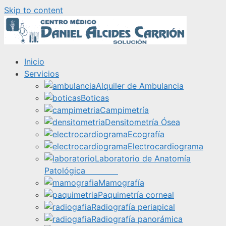
Skip to content
Inicio
Servicios
Alquiler de Ambulancia
Boticas
Campimetría
Densitometría Ósea
Ecografía
Electrocardiograma
Laboratorio de Anatomía
Patológica
Mamografía
Paquimetría corneal
Radiografía periapical
Radiografía panorámica