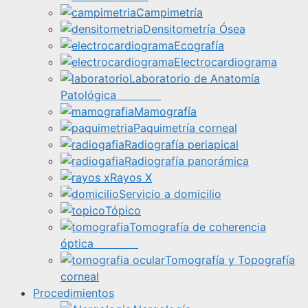
Campimetría
Densitometría Ósea
Ecografía
Electrocardiograma
Laboratorio de Anatomía
Patológica
Mamografía
Paquimetría corneal
Radiografía periapical
Radiografía panorámica
Rayos X
Servicio a domicilio
Tópico
Tomografía de coherencia
óptica
Tomografía y Topografía
corneal
Procedimientos