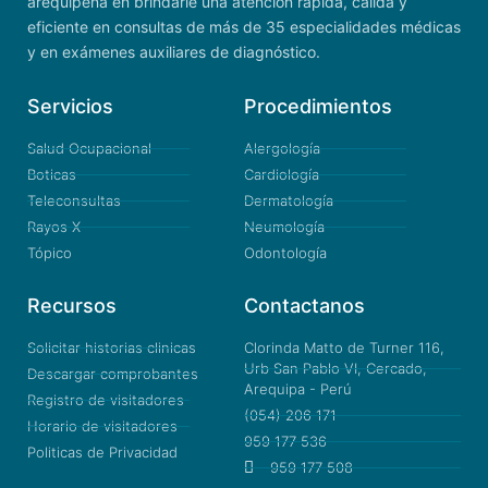
arequipeña en brindarle una atención rápida, cálida y
eficiente en consultas de más de 35 especialidades médicas
y en exámenes auxiliares de diagnóstico.
Servicios
Procedimientos
Salud Ocupacional
Alergología
Boticas
Cardiología
Teleconsultas
Dermatología
Rayos X
Neumología
Tópico
Odontología
Recursos
Contactanos
Solicitar historias clinicas
Clorinda Matto de Turner 116,
Urb San Pablo VI, Cercado,
Descargar comprobantes
Arequipa - Perú
Registro de visitadores
(054) 206 171
Horario de visitadores
959 177 536
Politicas de Privacidad
959 177 508