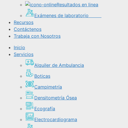
Resultados en linea
Exámenes de laboratorio
Recursos
Contáctenos
Trabaja con Nosotros
Inicio
Servicios
Alquiler de Ambulancia
Boticas
Campimetría
Densitometría Ósea
Ecografía
Electrocardiograma