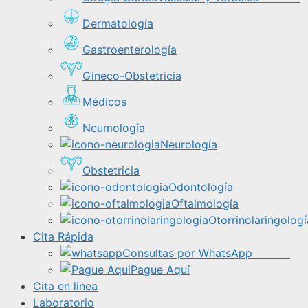
Dermatología
Gastroenterología
Gineco-Obstetricia
Médicos
Neumología
Neurología
Obstetricia
Odontología
Oftalmología
Otorrinolaringologí
Cita Rápida
Consultas por WhatsApp
Pague Aquí
Cita en linea
Laboratorio