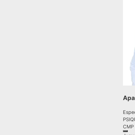
Apa
Espec
PSIQ
CMP 