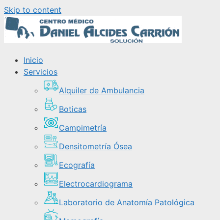
Skip to content
Inicio
Servicios
Alquiler de Ambulancia
Boticas
Campimetría
Densitometría Ósea
Ecografía
Electrocardiograma
Laboratorio de Anatomía Patológi