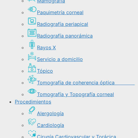
Mamografía
Paquimetría corneal
Radiografía periapical
Radiografía panorámica
Rayos X
Servicio a domicilio
Tópico
Tomografía de coherencia óptica
Tomografía y Topografía corneal
Procedimientos
Alergología
Cardiología
Cirugía Cardiovascular y Torácica