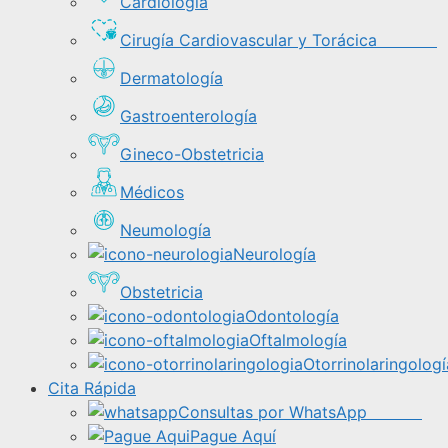
Cardiología
Cirugía Cardiovascular y Torácica
Dermatología
Gastroenterología
Gineco-Obstetricia
Médicos
Neumología
Neurología
Obstetricia
Odontología
Oftalmología
Otorrinolaringologí
Cita Rápida
Consultas por WhatsApp
Pague Aquí