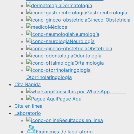
Dermatología
Gastroenterología
Gineco-Obstetricia
Médicos
Neumología
Neurología
Obstetricia
Odontología
Oftalmología
Otorrinolaringología
Cita Rápida
Consultas por WhatsApp
Pague Aquí
Cita en linea
Laboratorio
Resultados en linea
Exámenes de laboratorio