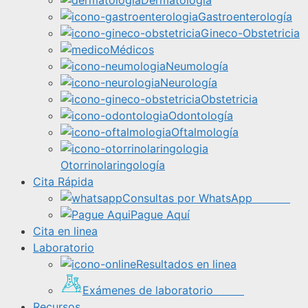
Dermatología
Gastroenterología
Gineco-Obstetricia
Médicos
Neumología
Neurología
Obstetricia
Odontología
Oftalmología
Otorrinolaringología
Cita Rápida
Consultas por WhatsApp
Pague Aquí
Cita en linea
Laboratorio
Resultados en linea
Exámenes de laboratorio
Recursos