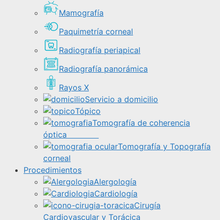
Mamografía
Paquimetría corneal
Radiografía periapical
Radiografía panorámica
Rayos X
Servicio a domicilio
Tópico
Tomografía de coherencia
óptica
Tomografía y Topografía
corneal
Procedimientos
Alergología
Cardiología
Cirugía
Cardiovascular y Torácica