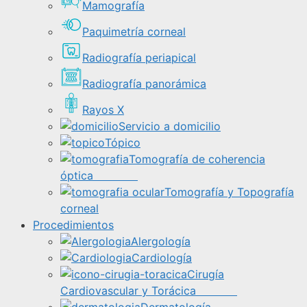
Mamografía
Paquimetría corneal
Radiografía periapical
Radiografía panorámica
Rayos X
Servicio a domicilio
Tópico
Tomografía de coherencia
óptica
Tomografía y Topografía
corneal
Procedimientos
Alergología
Cardiología
Cirugía
Cardiovascular y Torácica