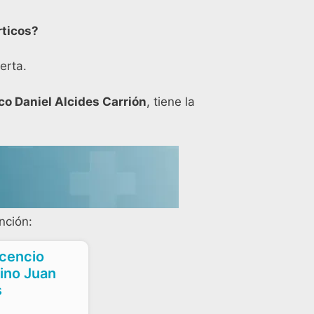
rticos?
erta.
o Daniel Alcides Carrión
, tiene la
nción:
icencio
ino Juan
s