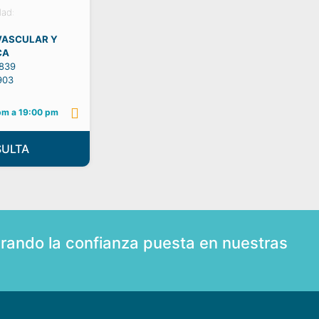
dad:
VASCULAR Y
CA
839
903
pm a 19:00 pm
SULTA
rando la confianza puesta en nuestras