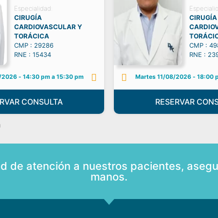
Especialidad:
Especiali
CIRUGÍA
CIRUGÍA
CARDIOVASCULAR Y
CARDIO
TORÁCICA
TORÁCI
CMP : 29286
CMP : 49
RNE : 15434
RNE : 23
/2026
-
14:30 pm a 15:30 pm
Martes 11/08/2026
-
18:00 
RVAR CONSULTA
RESERVAR CON
a
ad de atención a nuestros pacientes, asegu
manos.