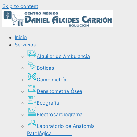
Skip to content
Inicio
Servicios
Alquiler de Ambulancia
Boticas
Campimetría
Densitometría Ósea
Ecografía
Electrocardiograma
Laboratorio de Anatomía
Patológica