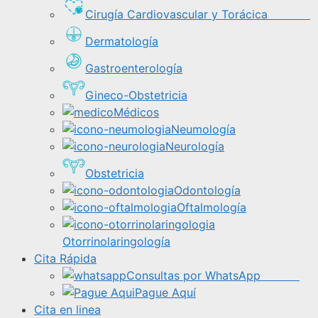
Cirugía Cardiovascular y Torácica
Dermatología
Gastroenterología
Gineco-Obstetricia
Médicos
Neumología
Neurología
Obstetricia
Odontología
Oftalmología
Otorrinolaringología
Cita Rápida
Consultas por WhatsApp
Pague Aquí
Cita en linea