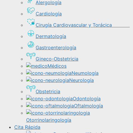
Alergología
Cardiología
Cirugía Cardiovascular y Torácica
Dermatología
Gastroenterología
Gineco-Obstetricia
Médicos
Neumología
Neurología
Obstetricia
Odontología
Oftalmología
Otorrinolaringología
Cita Rápida