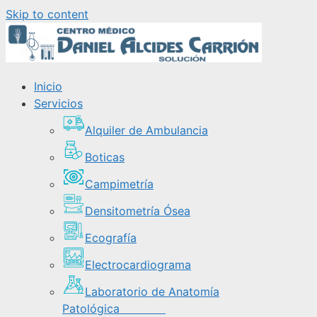
Skip to content
Inicio
Servicios
Alquiler de Ambulancia
Boticas
Campimetría
Densitometría Ósea
Ecografía
Electrocardiograma
Laboratorio de Anatomía
Patológica