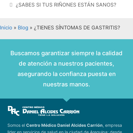
¿SABES SI TUS RIÑONES ESTÁN SANOS?
Inicio
»
Blog
»
¿TIENES SÍNTOMAS DE GASTRITIS?
Buscamos garantizar siempre la calidad
de atención a nuestros pacientes,
asegurando la confianza puesta en
nuestras manos.
Somos el
Centro Médico Daniel Alcides Carrión
, empresa
lider en servicios de salud en la ciudad de Arequipa; desde