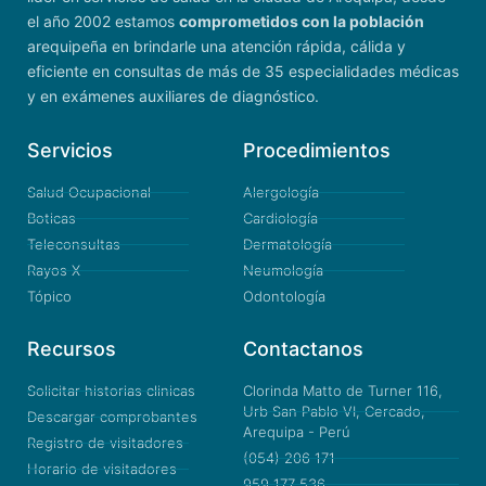
el año 2002 estamos
comprometidos con la población
arequipeña en brindarle una atención rápida, cálida y
eficiente en consultas de más de 35 especialidades médicas
y en exámenes auxiliares de diagnóstico.
Servicios
Procedimientos
Salud Ocupacional
Alergología
Boticas
Cardiología
Teleconsultas
Dermatología
Rayos X
Neumología
Tópico
Odontología
Recursos
Contactanos
Solicitar historias clinicas
Clorinda Matto de Turner 116,
Urb San Pablo VI, Cercado,
Descargar comprobantes
Arequipa - Perú
Registro de visitadores
(054) 206 171
Horario de visitadores
959 177 536