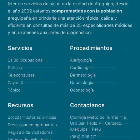
lider en servicios de salud en la ciudad de Arequipa; desde
el año 2002 estamos
comprometidos con la población
arequipeña en brindarle una atención rápida, cálida y
eficiente en consultas de más de 35 especialidades médicas
y en exámenes auxiliares de diagnóstico.
Servicios
Procedimientos
Salud Ocupacional
Alergología
Boticas
Cardiología
Teleconsultas
Dermatología
Rayos X
Neumología
Tópico
Odontología
Recursos
Contactanos
Solicitar historias clinicas
Clorinda Matto de Turner 116,
Urb San Pablo VI, Cercado,
Descargar comprobantes
Arequipa - Perú
Registro de visitadores
(054) 206 171
Horario de visitadores