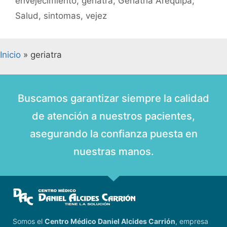
envejecimiento
,
geriatra
,
Geriatría Arequipa
,
Salud
,
sintomas
,
vejez
Inicio
»
geriatra
Buscamos garantizar siempre la calidad
de atención a nuestros pacientes,
asegurando la confianza puesta en
nuestras manos.
Somos el
Centro Médico Daniel Alcides Carrión
, empresa