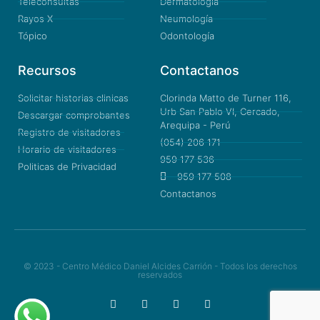
Teleconsultas
Dermatología
Rayos X
Neumología
Tópico
Odontología
Recursos
Contactanos
Solicitar historias clinicas
Clorinda Matto de Turner 116,
Urb San Pablo VI, Cercado,
Descargar comprobantes
Arequipa - Perú
Registro de visitadores
(054) 206 171
Horario de visitadores
959 177 536
Politicas de Privacidad
959 177 508
Contactanos
© 2023 - Centro Médico Daniel Alcides Carrión - Todos los derechos
reservados