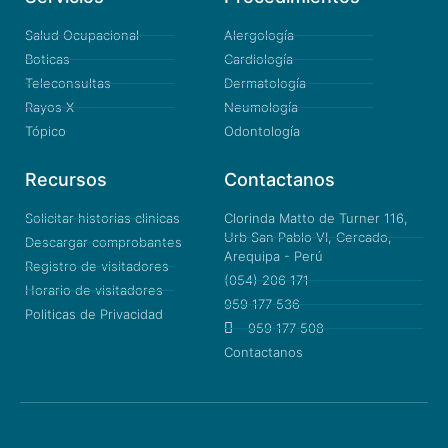
Salud Ocupacional
Alergología
Boticas
Cardiología
Teleconsultas
Dermatología
Rayos X
Neumología
Tópico
Odontología
Recursos
Contactanos
Solicitar historias clinicas
Clorinda Matto de Turner 116,
Urb San Pablo VI, Cercado,
Descargar comprobantes
Arequipa - Perú
Registro de visitadores
(054) 206 171
Horario de visitadores
959 177 536
Politicas de Privacidad
959 177 508
Contactanos