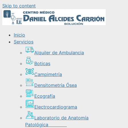
Skip to content
Inicio
Servicios
Alquiler de Ambulancia
Boticas
Campimetría
Densitometría Ósea
Ecografía
Electrocardiograma
Laboratorio de Anatomía
Patológica