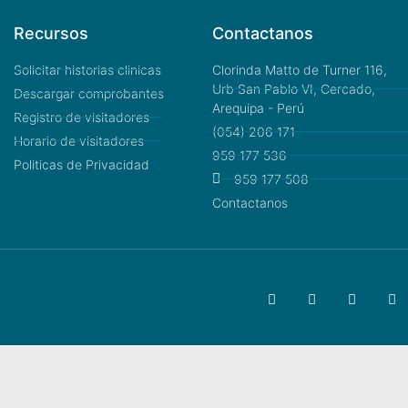
Recursos
Contactanos
Solicitar historias clinicas
Clorinda Matto de Turner 116,
Urb San Pablo VI, Cercado,
Descargar comprobantes
Arequipa - Perú
Registro de visitadores
(054) 206 171
Horario de visitadores
959 177 536
Politicas de Privacidad
959 177 508
Contactanos