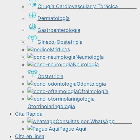
Cirugía Cardiovascular y Torácica
Dermatología
Gastroenterología
Gineco-Obstetricia
Médicos
Neumología
Neurología
Obstetricia
Odontología
Oftalmología
Otorrinolaringología
Cita Rápida
Consultas por WhatsApp
Pague Aquí
Cita en linea