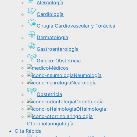
Alergología
Cardiología
Cirugía Cardiovascular y Torácica
Dermatología
Gastroenterología
Gineco-Obstetricia
Médicos
Neumología
Neurología
Obstetricia
Odontología
Oftalmología
Otorrinolaringología
Cita Rápida