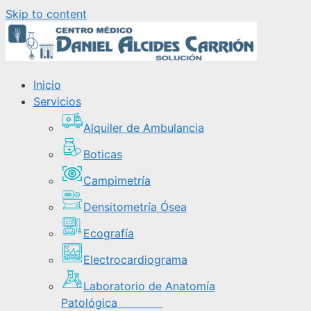
Skip to content
Inicio
Servicios
Alquiler de Ambulancia
Boticas
Campimetría
Densitometría Ósea
Ecografía
Electrocardiograma
Laboratorio de Anatomía
Patológica