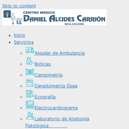
Skip to content
Inicio
Servicios
Alquiler de Ambulancia
Boticas
Campimetría
Densitometría Ósea
Ecografía
Electrocardiograma
Laboratorio de Anatomía
Patológica