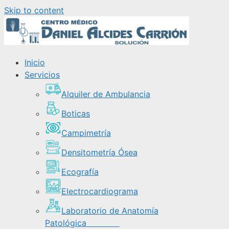
Skip to content
Inicio
Servicios
Alquiler de Ambulancia
Boticas
Campimetría
Densitometría Ósea
Ecografía
Electrocardiograma
Laboratorio de Anatomía
Patológica